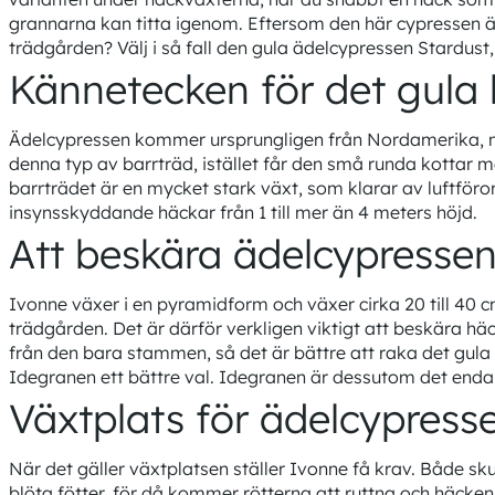
grannarna kan titta igenom. Eftersom den här cypressen är 
trädgården? Välj i så fall den gula ädelcypressen Stardust
Kännetecken för det gula 
Ädelcypressen kommer ursprungligen från Nordamerika, me
denna typ av barrträd, istället får den små runda kottar 
barrträdet är en mycket stark växt, som klarar av luftföror
insynsskyddande häckar från 1 till mer än 4 meters höjd.
Att beskära ädelcypresse
Ivonne växer i en pyramidform och växer cirka 20 till 40 cm
trädgården. Det är därför verkligen viktigt att beskära häc
från den bara stammen, så det är bättre att raka det gula 
Idegranen ett bättre val. Idegranen är dessutom det enda
Växtplats för ädelcypres
När det gäller växtplatsen ställer Ivonne få krav. Både sku
blöta fötter, för då kommer rötterna att ruttna och häcke