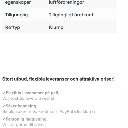
egenskaper
luftföroreningar
Tillgänglig
Tillgängligt året runt
Rottyp
Klump
Hoppa
till
början
av
bildgalleriet
Stort utbud, flexibla leveranser och attraktiva priser!
✔Flexibla lleveranser på pall,
Välj önskad leveransvecka!
✔Säker betalning,
Betala säkert med kreditkort, PayPal eller klarna
✔Personlig rådgivning,
Vi står gärna till tjänst!