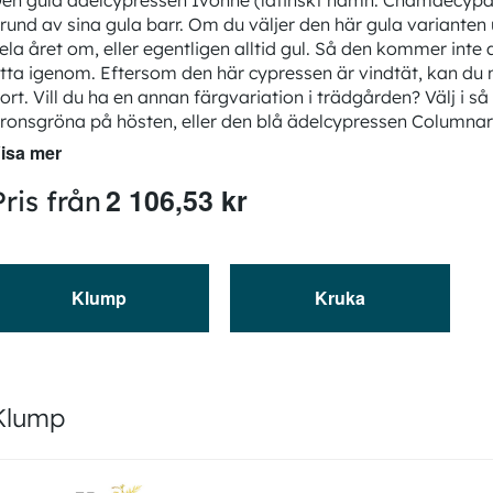
en gula ädelcypressen Ivonne (latinskt namn: Chamaecypari
rund av sina gula barr. Om du väljer den här gula variante
ela året om, eller egentligen alltid gul. Så den kommer int
itta igenom. Eftersom den här cypressen är vindtät, kan du 
ort. Vill du ha en annan färgvariation i trädgården? Välj i så
ronsgröna på hösten, eller den blå ädelcypressen Columnar
isa mer
2 106,53 kr
Pris från
Klump
Kruka
Klump