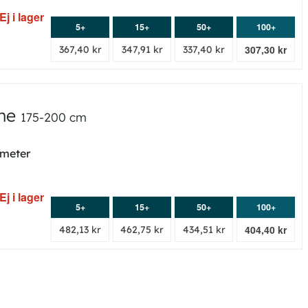
Ej i lager
5+
15+
50+
100+
307,30 kr
367,40 kr
347,91 kr
337,40 kr
nne
175-200 cm
 meter
Ej i lager
5+
15+
50+
100+
404,40 kr
482,13 kr
462,75 kr
434,51 kr