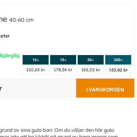
nne
40-60 cm
meter
0
illgänglig
10+
15+
50+
200+
153,92 kr
210,65 kr
178,34 kr
162,02 kr
r
I VARUKORGEN
rund av sina gula barr. Om du väljer den här gula
mmer inte att ha kikhål på grund av bara grenar som