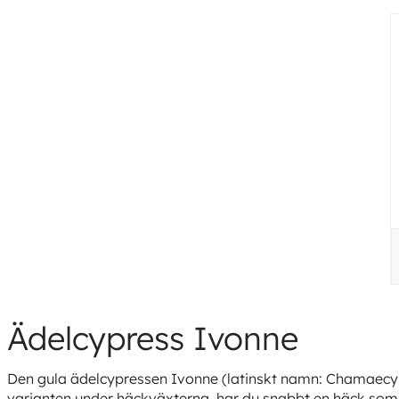
Ädelcypress Ivonne
Den gula ädelcypressen Ivonne (latinskt namn: Chamaecypar
varianten under häckväxterna, har du snabbt en häck som ä