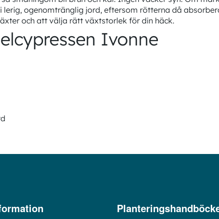
 i lerig, ogenomtränglig jord, eftersom rötterna då absorbera
xter och att välja rätt växtstorlek för din häck.
elcypressen Ivonne
rd
formation
Planteringshandböck