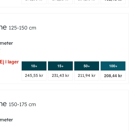
nne
125-150 cm
 meter
0
Ej i lager
10+
15+
50+
100+
208,44 kr
245,55 kr
231,43 kr
211,94 kr
nne
150-175 cm
 meter