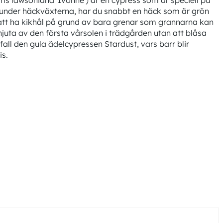
s lawsoniana 'Ivonne') är en cypress som är speciell på
n under häckväxterna, har du snabbt en häck som är grön
e att ha kikhål på grund av bara grenar som grannarna kan
njuta av den första vårsolen i trädgården utan att blåsa
 fall den gula ädelcypressen Stardust, vars barr blir
is.