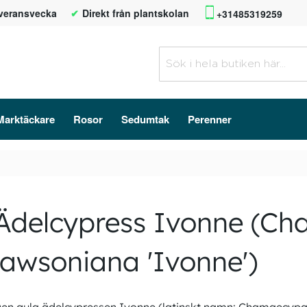
everansvecka
Direkt från plantskolan
+31485319259
Marktäckare
Rosor
Sedumtak
Perenner
Ädelcypress Ivonne (Ch
lawsoniana 'Ivonne')