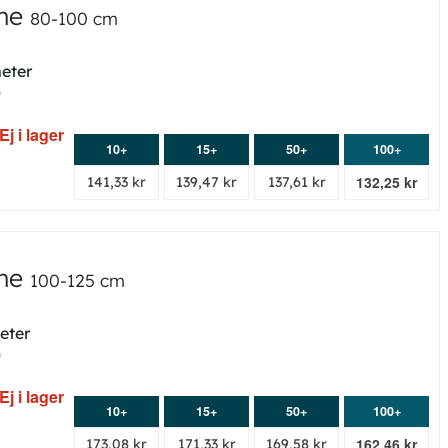
nne
80-100 cm
meter
0
Ej i lager
10+
15+
50+
100+
132,25 kr
141,33 kr
139,47 kr
137,61 kr
nne
100-125 cm
eter
0
Ej i lager
10+
15+
50+
100+
162,46 kr
173,08 kr
171,33 kr
169,58 kr