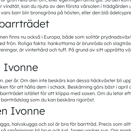
vindtät, kan du njuta av den första vårsolen i trädgården ut
, vars barr blir bronsgröna på hösten, eller den blå ädelcyp
barrträdet
n finns nu också i Europa, både som solitär prydnadsväxt
med frön. Roliga fakta: hankottarna är brunröda och slagtr
eningar, är vinterhård och tuff. På grund av sitt upprätta v
n Ivonne
. per år. Om den inte beskärs kan dessa häckväxter bli upp t
ken för att hålla dem i schack. Beskärning görs bäst i april 
barrträdet istället för att klippa med saxen. Om du letar e
 barrträdslag som du kan beskära rigoröst.
sen Ivonne
gga, halvskugga och sol är bra för barrträd. Precis som allt 
n så småningom bli brun och kal. Ingen vacker syn. Om marke