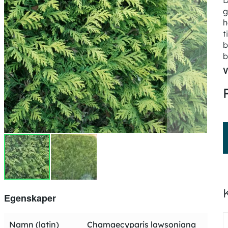
D
g
h
t
b
b
V
Egenskaper
Mer
Namn (latin)
Chamaecyparis lawsoniana