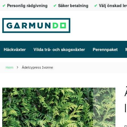
Personlig rådgivning
Säker betalning
Välj önskad l
Hoppa
till
innehållet
Häckväxter
Vilda trä- och skogsväxter
Perennpaket
Hem
Ädelcypress Ivonne
Hoppa
till
slutet
av
bildgalleriet