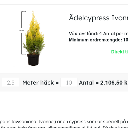
Ädelcypress Ivo
Växtavstånd: 4 Antal per 
Minimum ordremængde: 1
Direkt t
2.106,50 k
Meter häck =
Antal =
is lawsoniana 'Ivonne') är en cypress som är speciell på g
r grön hela året om, eller egentligen alltid gul. Så den ko