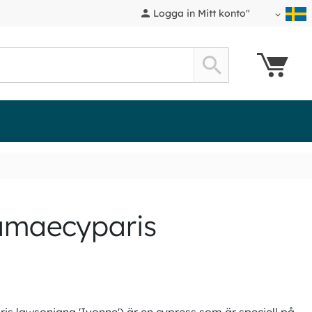
Logga in Mitt konto"
Min kund
Search
amaecyparis