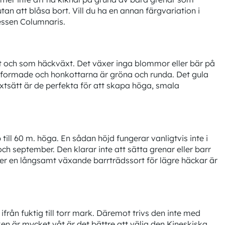
an att blåsa bort. Vill du ha en annan färgvariation i
ressen Columnaris.
 och som häckväxt. Det växer inga blommor eller bär på
äsformade och honkottarna är gröna och runda. Det gula
äxtsätt är de perfekta för att skapa höga, smala
ill 60 m. höga. En sådan höjd fungerar vanligtvis inte i
och september. Den klarar inte att sätta grenar eller barr
fter en långsamt växande barrträdssort för lägre häckar är
ifrån fuktig till torr mark. Däremot trivs den inte med
n är mycket våt är det bättre att välja den Kineskiska