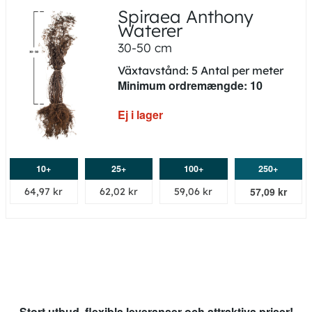
Spiraea Anthony
Waterer
30-50 cm
Växtavstånd: 5 Antal per meter
Minimum ordremængde: 10
Ej i lager
10+
25+
100+
250+
57,09 kr
64,97 kr
62,02 kr
59,06 kr
Stort utbud, flexibla leveranser och attraktiva priser!