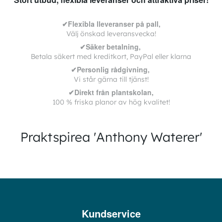
✔Flexibla lleveranser på pall,
Välj önskad leveransvecka!
✔Säker betalning,
Betala säkert med kreditkort, PayPal eller klarna
✔Personlig rådgivning,
Vi står gärna till tjänst!
✔Direkt från plantskolan,
100 % friska planor av hög kvalitet!
Praktspirea 'Anthony Waterer'
Kundservice