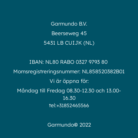
for
Our
Newsletter:
Garmundo B.V.
Beerseweg 45
5431 LB CUIJK (NL)
IBAN: NL80 RABO 0327 9793 80
Momsregistreringsnummer: NL858520382B01
Vi är öppna för:
Måndag till Fredag 08.30-12.30 och 13.00-
16.30
tel:
+31852465566
©
Garmundo
2022