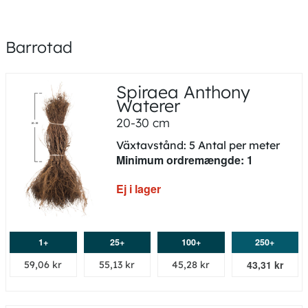
Bra för fjärilar och insekter, Tål luftföroreningar
Tillgängligt året runt
Barrotad
Spiraea Anthony
Waterer
20-30 cm
Växtavstånd: 5 Antal per meter
Minimum ordremængde: 1
Ej i lager
1+
25+
100+
250+
43,31 kr
59,06 kr
55,13 kr
45,28 kr