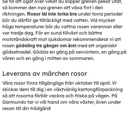
Se till att ögat över vilket du klipper grenen pekar utåt,
så kommer den nya grenen att växa fint i den
Rosor tål inte torka bra
riktningen.
under torra perioder
bör du därför ge tillräckligt med vatten. Vid mycket
höga temperaturer bör du vattna rosen varannan eller
var tredje dag. För en sund tillväxt och bättre
motståndskraft mot sjukdomar rekommenderar vi att
gödsling tre gånger om året
rosen
med ett organiskt
gödselmedel. Gödsla en gång på senvintern, en gång på
våren och en gång i mitten av sommaren.
Leverans av märchen rosor
Våra rosor finns tillgängliga från oktober till april. Vi
skickar dem till dig i en växtvänlig kartongförpackning
så att rosorna förblir vackra och friska på vägen. På
Garmundo tar vi väl hand om våra växter, även under
resan till din trädgård!