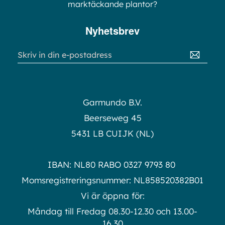
marktäckande plantor?
Nyhetsbrev
Sign
Up
for
Our
Newsletter:
Garmundo B.V.
Beerseweg 45
5431 LB CUIJK (NL)
IBAN: NL80 RABO 0327 9793 80
Momsregistreringsnummer: NL858520382B01
Vi är öppna för:
Måndag till Fredag 08.30-12.30 och 13.00-
16.30