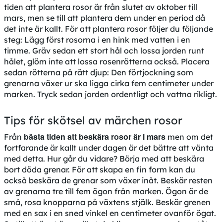
tiden att plantera rosor är från slutet av oktober till
mars, men se till att plantera dem under en period då
det inte är kallt. För att plantera rosor följer du följande
steg: Lägg först rosorna i en hink med vatten i en
timme. Gräv sedan ett stort hål och lossa jorden runt
hålet, glöm inte att lossa rosenrötterna också. Placera
sedan rötterna på rätt djup: Den förtjockning som
grenarna växer ur ska ligga cirka fem centimeter under
marken. Tryck sedan jorden ordentligt och vattna rikligt.
Tips för skötsel av märchen rosor
bästa tiden att beskära rosor är i mars
Från
men om det
fortfarande är kallt under dagen är det bättre att vänta
med detta. Hur går du vidare? Börja med att beskära
bort döda grenar. För att skapa en fin form kan du
också beskära de grenar som växer inåt. Beskär resten
av grenarna tre till fem ögon från marken. Ögon är de
små, rosa knopparna på växtens stjälk. Beskär grenen
med en sax i en sned vinkel en centimeter ovanför ögat.