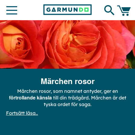
Hoppa
Search
till
innehållet
Min ku
Märchen rosor
Märchen rosor, som namnet antyder, ger en
förtrollande känsla
.
till din trädgård
Märchen är det
tyska ordet för saga.
Fortsätt läsa..