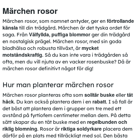
Märchen rosor
förtrollande
Märchen rosor, som namnet antyder, ger en
känsla
.
till din trädgård
Märchen är det tyska ordet för
Välfyllda, puffiga blommor
saga. Från
ger din trädgård
en nostalgisk prägel. Märchen rosor, med sin goda
mycket
bladhälsa och robusta tillväxt, är
motståndskraftig
. Så du kan inte vara i trädgården så
ofta, men du vill njuta av en vacker rosenbuske? Då är
märchen rosor definitivt något för dig!
Hur man planterar märchen rosor
solitär buske
tät
Märchen rosor planteras ofta som
eller
häck
rabatt
. Du kan också plantera dem i en
. I så fall är
det bäst att plantera dem i grupper om tre med ett
avstånd på fyrtiofem centimeter mellan dem. På detta
regelbunden och
sätt skapar du en tät buske med en
riklig blomning
riktiga soldyrkare
. Rosor är
placera dem
därför på en plats med tillräckligt med sol. Den bästa