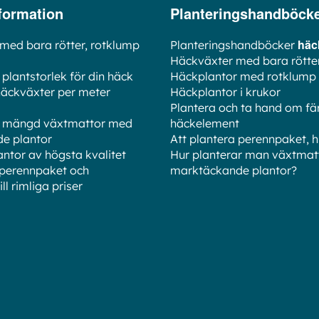
formation
Planteringshandböck
häck
med bara rötter, rotklump
Planteringshandböcker
Häckväxter med bara rötte
t plantstorlek för din häck
Häckplantor med rotklump
äckväxter per meter
Häckplantor i krukor
Plantera och ta hand om fä
ätt mängd växtmattor med
häckelement
e plantor
Att plantera perennpaket, 
ntor av högsta kvalitet
Hur planterar man växtma
 perennpaket och
marktäckande plantor?
ll rimliga priser