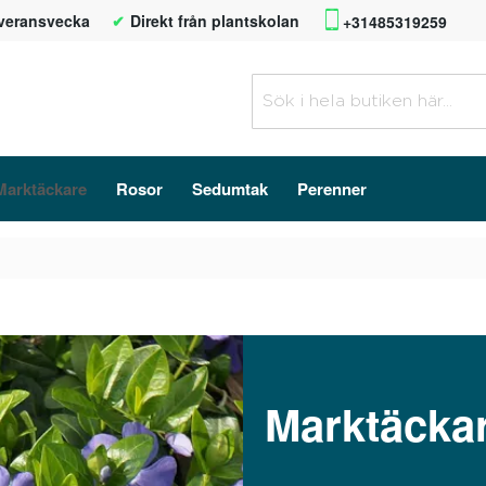
everansvecka
Direkt från plantskolan
+31485319259
Marktäckare
Rosor
Sedumtak
Perenner
Marktäcka