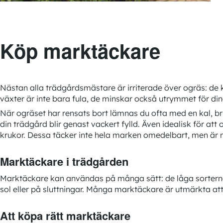
Köp marktäckare
Nästan alla trädgårdsmästare är irriterade över ogräs: de 
växter är inte bara fula, de minskar också utrymmet för di
När ogräset har rensats bort lämnas du ofta med en kal, b
din trädgård blir genast vackert fylld. Även idealisk för a
krukor. Dessa täcker inte hela marken omedelbart, men är myc
Marktäckare i trädgården
Marktäckare kan användas på många sätt: de låga sorterna är
sol eller på sluttningar. Många marktäckare är utmärkta att
Att köpa rätt marktäckare