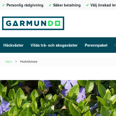
Personlig rådgivning
Säker betalning
Välj önskad l
Hoppa
till
innehållet
Häckväxter
Vilda trä- och skogsväxter
Perennpaket
Hem
Marktäckare