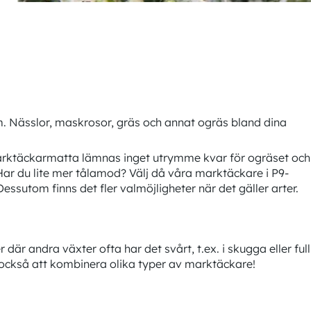
m. Nässlor, maskrosor, gräs och annat ogräs bland dina
marktäckarmatta lämnas inget utrymme kvar för ogräset och
 Har du lite mer tålamod? Välj då våra marktäckare i P9-
essutom finns det fler valmöjligheter när det gäller arter.
r andra växter ofta har det svårt, t.ex. i skugga eller full
t också att kombinera olika typer av marktäckare!