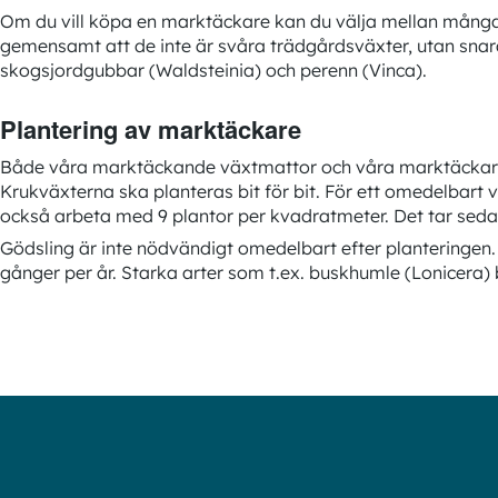
Om du vill köpa en marktäckare kan du välja mellan många 
gemensamt att de inte är svåra trädgårdsväxter, utan snara
skogsjordgubbar (Waldsteinia) och perenn (Vinca).
Plantering av marktäckare
Både våra marktäckande växtmattor och våra marktäckare i P9
Krukväxterna ska planteras bit för bit. För ett omedelbart
också arbeta med 9 plantor per kvadratmeter. Det tar sedan un
Gödsling är inte nödvändigt omedelbart efter planteringen. D
gånger per år. Starka arter som t.ex. buskhumle (Lonicera) 