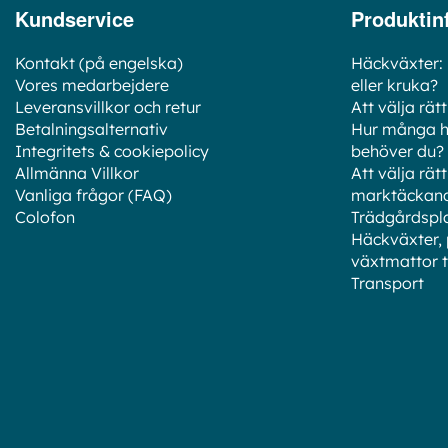
Kundservice
Produktin
Kontakt (på engelska)
Häckväxter: 
Vores medarbejdere
eller kruka?
Leveransvillkor och retur
Att välja rät
Betalningsalternativ
Hur många h
Integritets & cookiepolicy
behöver du?
Allmänna Villkor
Att välja r
Vanliga frågor (FAQ)
marktäckand
Colofon
Trädgårdspla
Häckväxter,
växtmattor ti
Transport