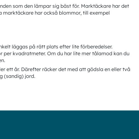
anden som den lämpar sig bäst för. Marktäckare har det
ta marktäckare har också blommor, till exempel
t läggas på rätt plats efter lite förberedelser.
tor per kvadratmeter. Om du har lite mer tålamod kan du
en.
r ett år. Därefter räcker det med att gödsla en eller två
g (sandig) jord.