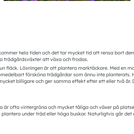
kommer hela tiden och det tar mycket tid att rensa bort de
na trädgårdsväxter att växa och frodas.
run fläck. Lösningen är att plantera marktäckare. Med en 
tt omedelbart försköna trädgårdar som ännu inte planterats.
ket billigare och ger samma effekt efter ett eller två år. D
 ofta vintergröna och mycket tåliga och växer på platser dä
 plantera under träd eller höga buskar. Naturligtvis går de