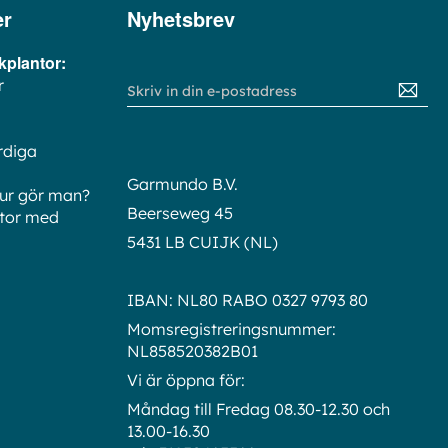
er
Nyhetsbrev
plantor:
r
Sign
Up
for
rdiga
Our
Newsletter:
Garmundo B.V.
hur gör man?
Beerseweg 45
ttor med
5431 LB CUIJK (NL)
IBAN: NL80 RABO 0327 9793 80
Momsregistreringsnummer:
NL858520382B01
Vi är öppna för:
Måndag till Fredag 08.30-12.30 och
13.00-16.30