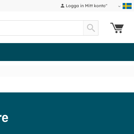
Logga in Mitt konto"
Min kund
Search
re