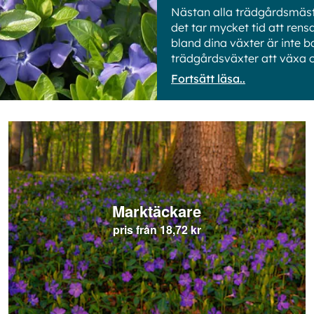
Nästan alla trädgårdsmästa
det tar mycket tid att ren
bland dina växter är inte 
trädgårdsväxter att växa o
Fortsätt läsa..
Marktäckare
pris från
18,72 kr