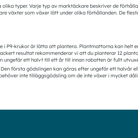
olika typer. Varje typ av marktäckare beskriver de förhåll
re växter som växer lätt under olika förhållanden. De fles
-krukor är lätta att plantera. Plantmattorna kan helt enkel
 vackert resultat rekommenderar vi att du planterar 12 plan
gefär ett halvt till ett år till innan rabatten är fullt utvux
en första gödslingen kan göras efter ungefär ett halvår elle
behöver inte tilläggsgödsling om de inte växer i mycket dåli