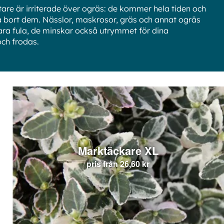
re är irriterade över ogräs: de kommer hela tiden och
sa bort dem. Nässlor, maskrosor, gräs och annat ogräs
bara fula, de minskar också utrymmet för dina
ch frodas.
Marktäckare XL
pris från
26,60 kr