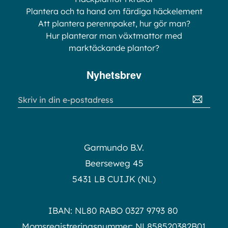
Plantera och ta hand om färdiga häckelement
Att plantera perennpaket, hur gör man?
Hur planterar man växtmattor med
marktäckande plantor?
Nyhetsbrev
Sign
Up
for
Our
Newsletter:
Garmundo B.V.
Beerseweg 45
5431 LB CUIJK (NL)
IBAN: NL80 RABO 0327 9793 80
Momsregistreringsnummer: NL858520382B01