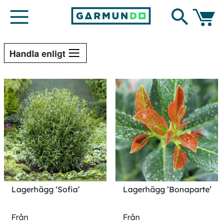
Hoppa
Search
till
innehållet
Min ku
Handla enligt
Lagerhägg ‘Sofia’
Lagerhägg ’Bonaparte’
Från
Från