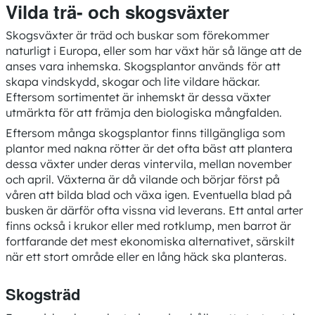
Vilda trä- och skogsväxter
Skogsväxter är träd och buskar som förekommer
naturligt i Europa, eller som har växt här så länge att de
anses vara inhemska. Skogsplantor används för att
skapa vindskydd, skogar och lite vildare häckar.
Eftersom sortimentet är inhemskt är dessa växter
utmärkta för att främja den biologiska mångfalden.
Eftersom många skogsplantor finns tillgängliga som
plantor med nakna rötter är det ofta bäst att plantera
dessa växter under deras vintervila, mellan november
och april. Växterna är då vilande och börjar först på
våren att bilda blad och växa igen. Eventuella blad på
busken är därför ofta vissna vid leverans. Ett antal arter
finns också i krukor eller med rotklump, men barrot är
fortfarande det mest ekonomiska alternativet, särskilt
när ett stort område eller en lång häck ska planteras.
Skogsträd