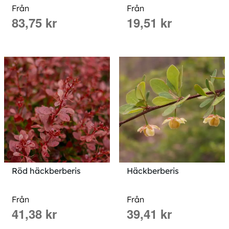
Från
Från
83,75 kr
19,51 kr
Röd häckberberis
Häckberberis
Från
Från
41,38 kr
39,41 kr