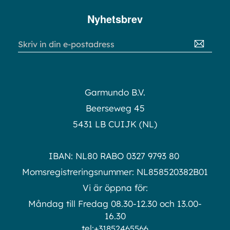
Nyhetsbrev
Sign
Up
for
Our
Newsletter:
Garmundo B.V.
Beerseweg 45
5431 LB CUIJK (NL)
IBAN: NL80 RABO 0327 9793 80
Momsregistreringsnummer: NL858520382B01
Vi är öppna för:
Måndag till Fredag 08.30-12.30 och 13.00-
16.30
tel:
+31852465566