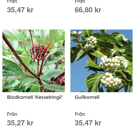
Från
Från
35,47 kr
66,80 kr
Blodkornell 'Kesselringii'
Gullkornell
Från
Från
35,27 kr
35,47 kr