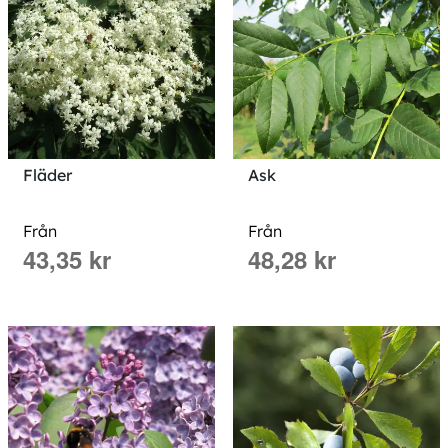
Fläder
Ask
Från
Från
43,35 kr
48,28 kr