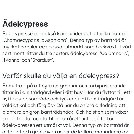
Ädelcypress
Ädelcypressen är också känd under det latinska namnet
‘Chamaecyparis lawsoniana’. Denna typ av barrträd är
mycket populär och passar utmärkt som häckväxt. I vårt
sortiment hittar du tre sorters ädelcypress, ‘Columnaris’,
‘Ivonne’ och ‘Stardust’.
Varför skulle du välja en ädelcypress?
Är du trött på att nyfikna grannar och förbipasserande
tittar in i din trädgård eller i ditt hus? Har du flyttat till ett
nytt bostadsområde och tycker du att din trädgård är
väldigt kal och färglös? Då har du en bra anledning att
plantera en grön barrträdshäck. Och helst en som växer
snabbt är tät och förblir grön året runt. I så fall är
ädelcypressen ett utmärkt val. Denna typ av barrträd är
alltid tät och grön, även under de kallare månaderna av