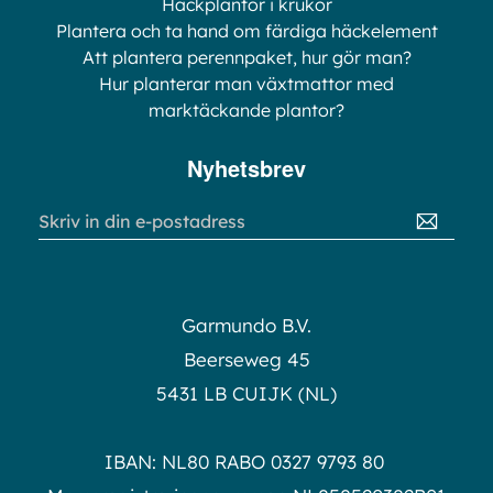
Häckplantor i krukor
Plantera och ta hand om färdiga häckelement
Att plantera perennpaket, hur gör man?
Hur planterar man växtmattor med
marktäckande plantor?
Nyhetsbrev
Sign
Up
for
Our
Newsletter:
Garmundo B.V.
Beerseweg 45
5431 LB CUIJK (NL)
IBAN: NL80 RABO 0327 9793 80