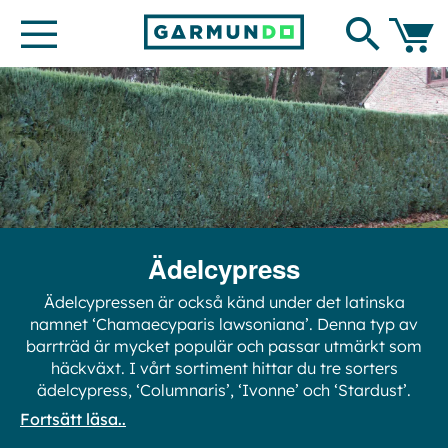
Hoppa
Search
till
innehållet
Min ku
Ädelcypress
Ädelcypressen är också känd under det latinska
namnet ‘Chamaecyparis lawsoniana’. Denna typ av
barrträd är mycket populär och passar utmärkt som
häckväxt. I vårt sortiment hittar du tre sorters
ädelcypress, ‘Columnaris’, ‘Ivonne’ och ‘Stardust’.
Fortsätt läsa..