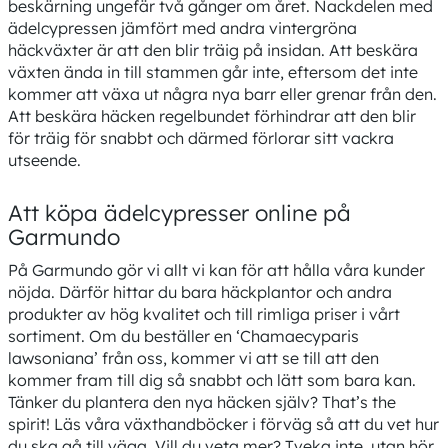
beskärning ungefär två gånger om året. Nackdelen med
ädelcypressen jämfört med andra vintergröna
häckväxter är att den blir träig på insidan. Att beskära
växten ända in till stammen går inte, eftersom det inte
kommer att växa ut några nya barr eller grenar från den.
Att beskära häcken regelbundet förhindrar att den blir
för träig för snabbt och därmed förlorar sitt vackra
utseende.
Att köpa ädelcypresser online på
Garmundo
På Garmundo gör vi allt vi kan för att hålla våra kunder
nöjda. Därför hittar du bara häckplantor och andra
produkter av hög kvalitet och till rimliga priser i vårt
sortiment. Om du beställer en ‘Chamaecyparis
lawsoniana’ från oss, kommer vi att se till att den
kommer fram till dig så snabbt och lätt som bara kan.
Tänker du plantera den nya häcken själv? That’s the
spirit! Läs våra växthandböcker i förväg så att du vet hur
du ska gå till väga. Vill du veta mer? Tveka inte, utan hör