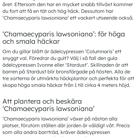
året. Eftersom den har en mycket snabb tillväxt kommer
du fort att få en tät och hög häck. Dessutom har
‘Chamaecyparis lawsoniana’ ett vackert utseende också.
‘Chamaecyparis lawsoniana’: för höga
och smala häckar
Om du gillar blått är ädelcypressen ‘Columnaris’ ett
snyggt val. Föredrar du gult? Välj i så fall den gula
ädelcypressen Ivonne eller ‘Stardust’. Skillnaden är att
barren på Stardust blir bronsfärgade på hösten. Alla de
tre sorterna är utmärkta häckplantor och perfekta för att
skapa höga smala häckar från 1 till cirka 4 meters höjd.
Att plantera och beskära
‘Chamaecyparis lawsoniana’
‘Chamaecyparis lawsoniana’ växer på nästan alla
platser, förutom ställen där jorden är väldigt våt. Precis
som alla andra barrträd, kräver ädelcypressen