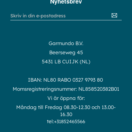
Nyhetsbrev
Sign
Up
for
Our
Newsletter:
Garmundo B.V.
Beerseweg 45
5431 LB CUIJK (NL)
IBAN: NL80 RABO 0327 9793 80
Momsregistreringsnummer: NL858520382B01
Vi är öppna för:
Måndag till Fredag 08.30-12.30 och 13.00-
16.30
tel:
+31852465566