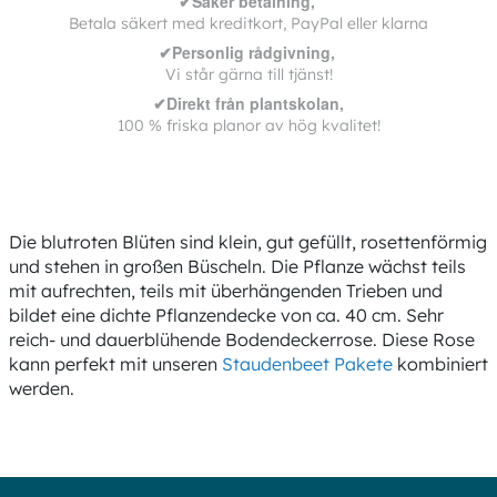
✔Säker betalning,
Betala säkert med kreditkort, PayPal eller klarna
✔Personlig rådgivning,
Vi står gärna till tjänst!
✔Direkt från plantskolan,
100 % friska planor av hög kvalitet!
Die blutroten Blüten sind klein, gut gefüllt, rosettenförmig
und stehen in großen Büscheln. Die Pflanze wächst teils
mit aufrechten, teils mit überhängenden Trieben und
bildet eine dichte Pflanzendecke von ca. 40 cm. Sehr
reich- und dauerblühende Bodendeckerrose. Diese Rose
kann perfekt mit unseren
Staudenbeet Pakete
kombiniert
werden.