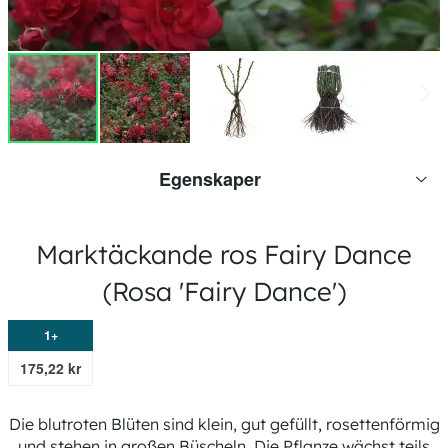
Egenskaper
Mer
Rosa 'Fairy Dance'
information
Hoppa
40 cm
Marktäckande ros Fairy Dance
till
Lite
början
(Rosa 'Fairy Dance')
Medel 20-40 cm
av
1x per år
bildgalleriet
Bra
1+
Nej
175,22 kr
Full sol, Halvskugga
Vanligt, Fuktig
Die blutroten Blüten sind klein, gut gefüllt, rosettenförmig
Juni till oktober
und stehen in großen Büscheln. Die Pflanze wächst teils