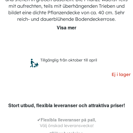
Röd
mit aufrechten, teils mit überhängenden Trieben und
Med taggar eller vass blad, Doftand
bildet eine dichte Pflanzendecke von ca. 40 cm. Sehr
3
reich- und dauerblühende Bodendeckerrose.
Tillgänglig från oktober till april
Visa mer
Barrotad
Tillgänglig från oktober till april
Ej i lager
Stort utbud, flexibla leveranser och attraktiva priser!
✔Flexibla lleveranser på pall,
Välj önskad leveransvecka!